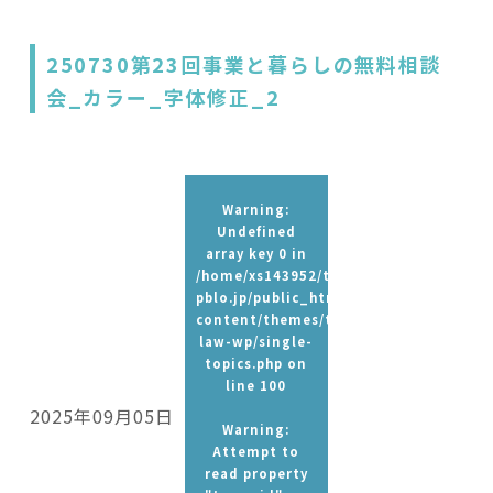
250730第23回事業と暮らしの無料相談
会_カラー_字体修正_2
Warning
:
Undefined
array key 0 in
/home/xs143952/t-
pblo.jp/public_html/wp-
content/themes/tpbc-
law-wp/single-
topics.php
on
line
100
2025年09月05日
Warning
:
Attempt to
read property