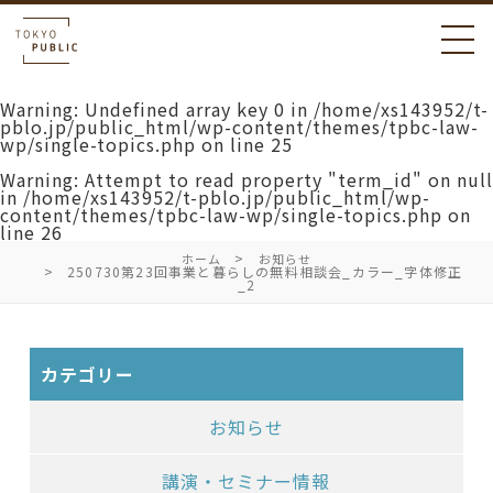
Warning
: Undefined array key 0 in
/home/xs143952/t-
pblo.jp/public_html/wp-content/themes/tpbc-law-
wp/single-topics.php
on line
25
Warning
: Attempt to read property "term_id" on null
in
/home/xs143952/t-pblo.jp/public_html/wp-
content/themes/tpbc-law-wp/single-topics.php
on
line
26
ホーム
お知らせ
250730第23回事業と暮らしの無料相談会_カラー_字体修正
_2
カテゴリー
お知らせ
講演・セミナー情報