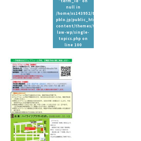
"term_id" on
null in
/home/xs143952/t-
pblo.jp/public_html/wp-
content/themes/tpbc-
law-wp/single-
topics.php
on
line
100