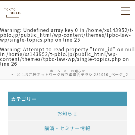
Warning
: Undefined array key 0 in
/home/xs143952/t-
pblo.jp/public_html/wp-content/themes/tpbc-law-
wp/single-topics.php
on line
25
Warning
: Attempt to read property "term_id" on null
in
/home/xs143952/t-pblo.jp/public_html/wp-
content/themes/tpbc-law-wp/single-topics.php
on
line
26
ホーム
お知らせ
としま包摂ネットワーク設立準備会チラシ 231010_ページ_2
カテゴリー
お知らせ
講演・セミナー情報