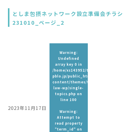
としま包摂ネットワーク設立準備会チラシ
231010_ページ_2
Warning
:
Undefined
array key 0 in
/home/xs143952/t-
pblo.jp/public_html/wp-
content/themes/tpbc-
law-wp/single-
topics.php
on
line
100
2023年11月17日
Warning
:
Attempt to
read property
"term_id" on