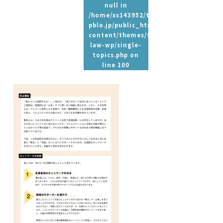
null in
/home/xs143952/t-
pblo.jp/public_html/wp-
content/themes/tpbc-
law-wp/single-
topics.php
on
line
100