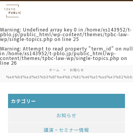
Warning
: Undefined array key 0 in
/home/xs143952/t-
pblo.jp/public_html/wp-content/themes/tpbc-law-
wp/single-topics.php
on line
25
Warning
: Attempt to read property "term_id" on null
in
/home/xs143952/t-pblo.jp/public_html/wp-
content/themes/tpbc-law-wp/single-topics.php
on
line
26
ホーム
お知らせ
%e4%b8%ad%e5%b0%8f%e4%bc%81%e6%a5%ad%e3%82%bb%
カテゴリー
お知らせ
講演・セミナー情報