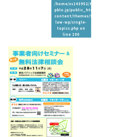
/home/xs143952/t-
pblo.jp/public_html/wp-
content/themes/tpbc-
law-wp/single-
topics.php
on
line
100