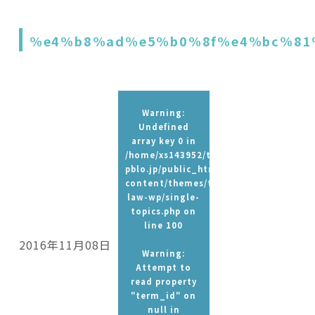
%e4%b8%ad%e5%b0%8f%e4%bc%81
Warning
:
Undefined
array key 0 in
/home/xs143952/t-
pblo.jp/public_html/wp-
content/themes/tpbc-
law-wp/single-
topics.php
on
line
100
2016年11月08日
Warning
:
Attempt to
read property
"term_id" on
null in