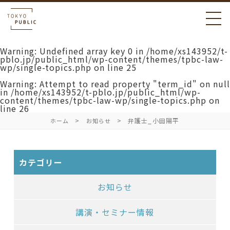
Warning
: Undefined array key 0 in
/home/xs143952/t-
pblo.jp/public_html/wp-content/themes/tpbc-law-
wp/single-topics.php
on line
25
Warning
: Attempt to read property "term_id" on null
in
/home/xs143952/t-pblo.jp/public_html/wp-
content/themes/tpbc-law-wp/single-topics.php
on
line
26
弁護士_小田陽平
ホーム
お知らせ
カテゴリー
お知らせ
講演・セミナー情報