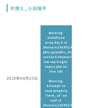
弁護士_小田陽平
Warning
:
Undefined
array key 0 in
/home/xs143952/t-
pblo.jp/public_html/wp-
content/themes/tpbc-
law-wp/single-
topics.php
on
line
100
2020年04月23日
Warning
:
Attempt to
read property
"term_id" on
null in
/home/xs143952/t-