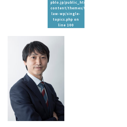
pblo.jp/public_html/wp-
content/themes/tpbc-
law-wp/single-
topics.php
on
line
100