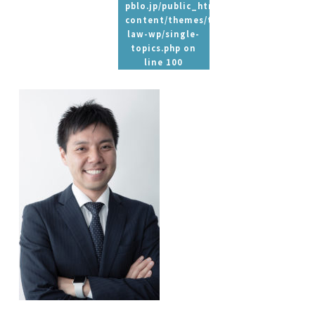
pblo.jp/public_html/wp-
content/themes/tpbc-
law-wp/single-
topics.php
on
line
100