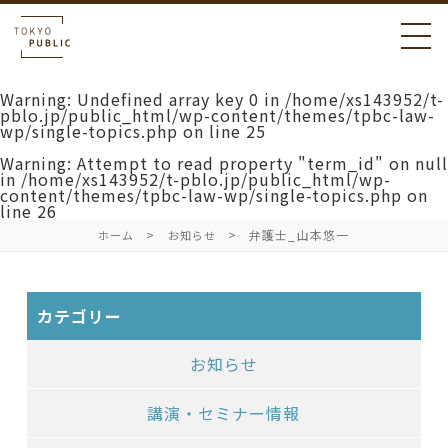
Warning
: Undefined array key 0 in
/home/xs143952/t-
pblo.jp/public_html/wp-content/themes/tpbc-law-
wp/single-topics.php
on line
25
Warning
: Attempt to read property "term_id" on null
in
/home/xs143952/t-pblo.jp/public_html/wp-
content/themes/tpbc-law-wp/single-topics.php
on
line
26
弁護士_山本悠一
ホーム
お知らせ
カテゴリー
お知らせ
講演・セミナー情報