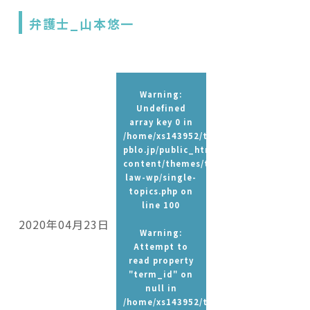
弁護士_山本悠一
Warning
:
Undefined
array key 0 in
/home/xs143952/t-
pblo.jp/public_html/wp-
content/themes/tpbc-
law-wp/single-
topics.php
on
line
100
2020年04月23日
Warning
:
Attempt to
read property
"term_id" on
null in
/home/xs143952/t-