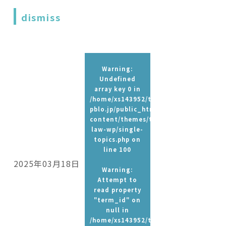
dismiss
Warning
:
Undefined
array key 0 in
/home/xs143952/t-
pblo.jp/public_html/wp-
content/themes/tpbc-
law-wp/single-
topics.php
on
line
100
2025年03月18日
Warning
:
Attempt to
read property
"term_id" on
null in
/home/xs143952/t-