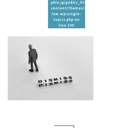
pblo.jp/public_html/wp-
content/themes/tpbc-
law-wp/single-
topics.php
on
line
100