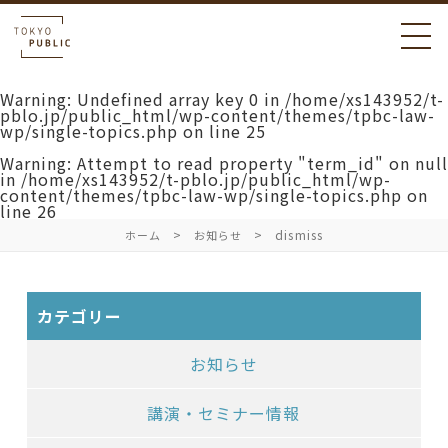
Warning
: Undefined array key 0 in
/home/xs143952/t-
pblo.jp/public_html/wp-content/themes/tpbc-law-
wp/single-topics.php
on line
25
Warning
: Attempt to read property "term_id" on null
in
/home/xs143952/t-pblo.jp/public_html/wp-
content/themes/tpbc-law-wp/single-topics.php
on
line
26
dismiss
ホーム
お知らせ
カテゴリー
お知らせ
講演・セミナー情報