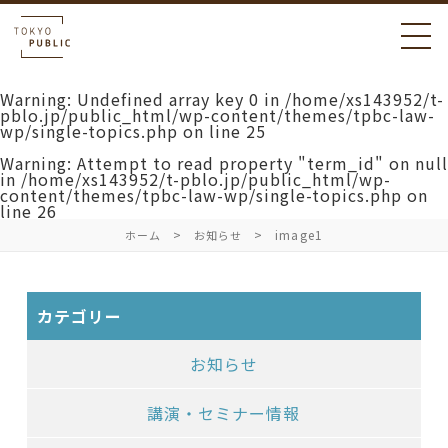
Warning
: Undefined array key 0 in
/home/xs143952/t-
pblo.jp/public_html/wp-content/themes/tpbc-law-
wp/single-topics.php
on line
25
Warning
: Attempt to read property "term_id" on null
in
/home/xs143952/t-pblo.jp/public_html/wp-
content/themes/tpbc-law-wp/single-topics.php
on
line
26
image1
ホーム
お知らせ
カテゴリー
お知らせ
講演・セミナー情報