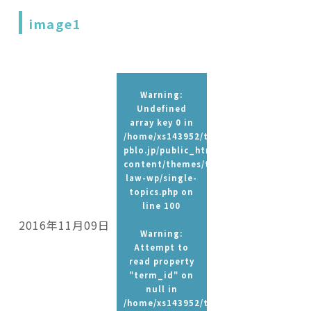
image1
Warning
:
Undefined
array key 0 in
/home/xs143952/t-
pblo.jp/public_html/wp-
content/themes/tpbc-
law-wp/single-
topics.php
on
line
100
2016年11月09日
Warning
:
Attempt to
read property
"term_id" on
null in
/home/xs143952/t-