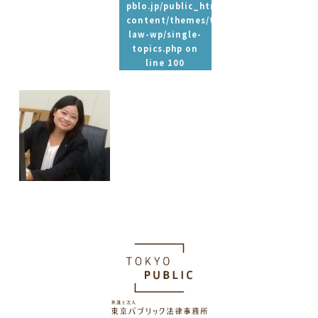
pblo.jp/public_html/wp-
content/themes/tpbc-
law-wp/single-
topics.php
on
line
100