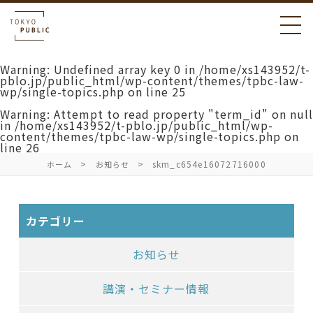
Warning
: Undefined array key 0 in
/home/xs143952/t-
pblo.jp/public_html/wp-content/themes/tpbc-law-
wp/single-topics.php
on line
25
Warning
: Attempt to read property "term_id" on null
in
/home/xs143952/t-pblo.jp/public_html/wp-
content/themes/tpbc-law-wp/single-topics.php
on
line
26
skm_c654e16072716000
ホーム
お知らせ
カテゴリー
お知らせ
講演・セミナー情報