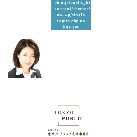
pblo.jp/public_html/wp-
content/themes/tpbc-
law-wp/single-
topics.php
on
line
100