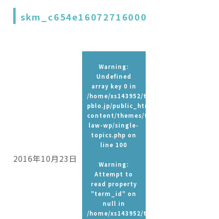
skm_c654e16072716000
Warning
:
Undefined
array key 0 in
/home/xs143952/t-
pblo.jp/public_html/wp-
content/themes/tpbc-
law-wp/single-
topics.php
on
line
100
2016年10月23日
Warning
:
Attempt to
read property
"term_id" on
null in
/home/xs143952/t-