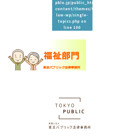
pblo.jp/public_html/wp-
content/themes/tpbc-
law-wp/single-
topics.php
on
line
100