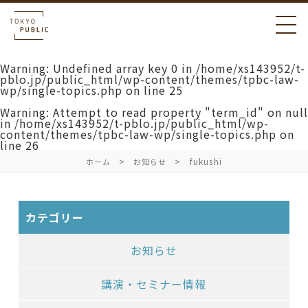
Warning
: Undefined array key 0 in
/home/xs143952/t-
pblo.jp/public_html/wp-content/themes/tpbc-law-
wp/single-topics.php
on line
25
Warning
: Attempt to read property "term_id" on null
in
/home/xs143952/t-pblo.jp/public_html/wp-
content/themes/tpbc-law-wp/single-topics.php
on
line
26
fukushi
ホーム
お知らせ
カテゴリー
お知らせ
講演・セミナー情報