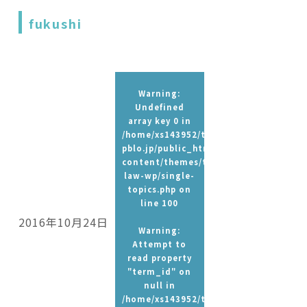
fukushi
Warning
:
Undefined
array key 0 in
/home/xs143952/t-
pblo.jp/public_html/wp-
content/themes/tpbc-
law-wp/single-
topics.php
on
line
100
2016年10月24日
Warning
:
Attempt to
read property
"term_id" on
null in
/home/xs143952/t-