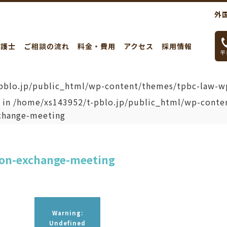
外
弁護士
ご相談の流れ
料金・費用
アクセス
採用情報
平日
pblo.jp/public_html/wp-content/themes/tpbc-law-wp
l in
/home/xs143952/t-pblo.jp/public_html/wp-conte
change-meeting
ion-exchange-meeting
Warning
:
Undefined