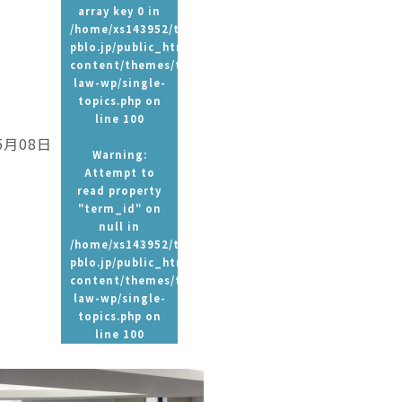
array key 0 in
/home/xs143952/t-
pblo.jp/public_html/wp-
content/themes/tpbc-
law-wp/single-
topics.php
on
line
100
5月08日
Warning
:
Attempt to
read property
"term_id" on
null in
/home/xs143952/t-
pblo.jp/public_html/wp-
content/themes/tpbc-
law-wp/single-
topics.php
on
line
100